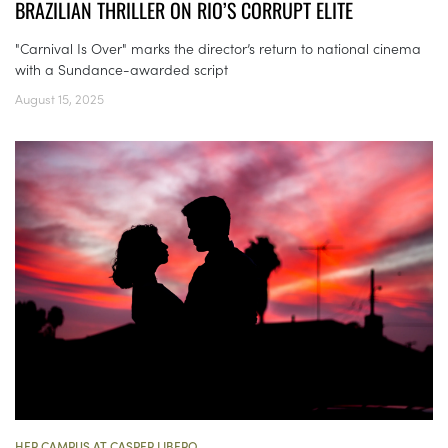
BRAZILIAN THRILLER ON RIO’S CORRUPT ELITE
"Carnival Is Over" marks the director’s return to national cinema
with a Sundance-awarded script
August 15, 2025
HER CAMPUS AT CASPER LIBERO