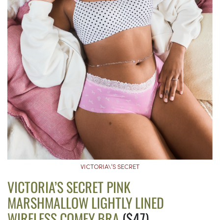
VICTORIA\’S SECRET
VICTORIA’S SECRET PINK
MARSHMALLOW LIGHTLY LINED
WIRELESS COMFY BRA
($47)