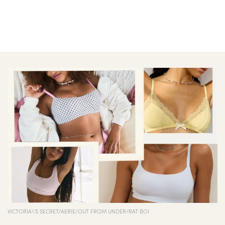
VICTORIA\'S SECRET/AERIE/OUT FROM UNDER/RAT BOI