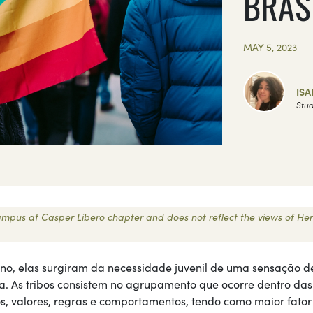
BRAS
MAY 5, 2023
IS
Stud
 Campus at Casper Libero chapter and does not reflect the views of Her
ano, elas surgiram da necessidade juvenil de uma sensação d
a. As tribos consistem no agrupamento que ocorre dentro das
, valores, regras e comportamentos, tendo como maior fator