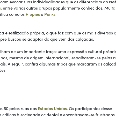
uscam evocar suas individualidades que os diferenciam do res
s
, entre vários outros grupos popularmente conhecidos. Muita
ítica como os
Hippies
e
Punks
.
a e estilização própria, o que faz com que os mais diversos 
re buscou se adaptar do que vem das calçadas.
rtilham de um importante traço: uma expressão cultural própri
rupos, mesmo de origem internacional, espalharam-se pelas r
aís. A seguir, confira algumas tribos que marcaram as calça
ões.
os 60 pelas ruas dos
Estados Unidos
. Os participantes desse
 críticas à sociedade ocidental e encontravam-se frustrados