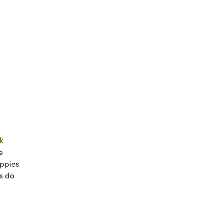
k
e
ippies
s do