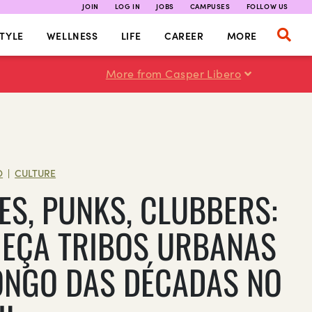
JOIN
LOG IN
JOBS
CAMPUSES
FOLLOW US
TYLE
WELLNESS
LIFE
CAREER
MORE
More from Casper Libero
O
CULTURE
|
ES, PUNKS, CLUBBERS:
EÇA TRIBOS URBANAS
ONGO DAS DÉCADAS NO