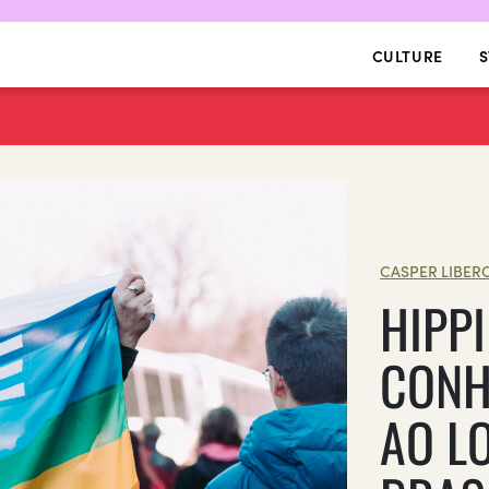
CULTURE
S
CASPER LIBER
HIPPI
CONH
AO L