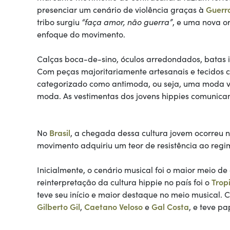
presenciar um cenário de violência graças à
Guerr
tribo surgiu
“faça amor, não guerra”
, e uma nova o
enfoque do movimento.
Calças boca-de-sino, óculos arredondados, batas i
Com peças majoritariamente artesanais e tecidos co
categorizado como antimoda, ou seja, uma moda vi
moda. As vestimentas dos jovens hippies comuni
No
Brasil
, a chegada dessa cultura jovem ocorreu 
movimento adquiriu um teor de resistência ao regi
Inicialmente, o cenário musical foi o maior meio d
reinterpretação da cultura hippie no país foi o
Trop
teve seu início e maior destaque no meio musical
Gilberto Gil
,
Caetano Veloso
e
Gal Costa
, e teve pa