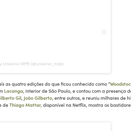
by Universo MPB (@universo_mpb)
aís as quatro edições do que ficou conhecido como “
Woodstoc
em
Lacanga,
interior de São Paulo, e contou com a presença d
ilberto Gil
,
João Gilberto,
entre outros, e reuniu milhares de h
ga de
Thiago Mattar,
disponível na Netflix, mostra os bastidore