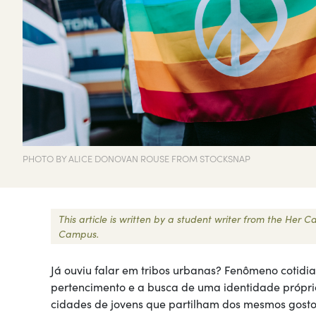
PHOTO BY ALICE DONOVAN ROUSE FROM STOCKSNAP
This article is written by a student writer from the Her
Campus.
Já ouviu falar em tribos urbanas? Fenômeno cotidi
pertencimento e a busca de uma identidade própri
cidades de jovens que partilham dos mesmos gostos