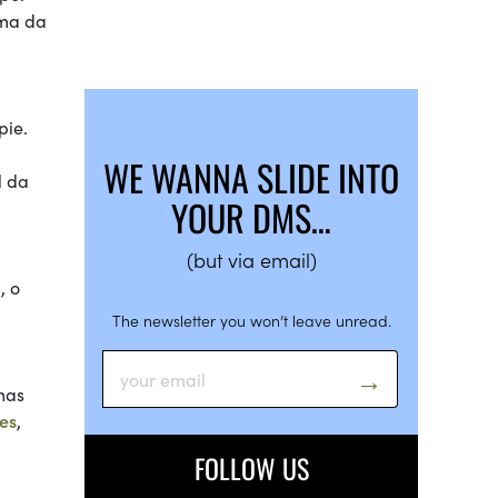
ema da
pie.
WE WANNA SLIDE INTO
l da
YOUR DMS…
(but via email)
, o
The newsletter you won’t leave unread.
mas
es
,
FOLLOW US