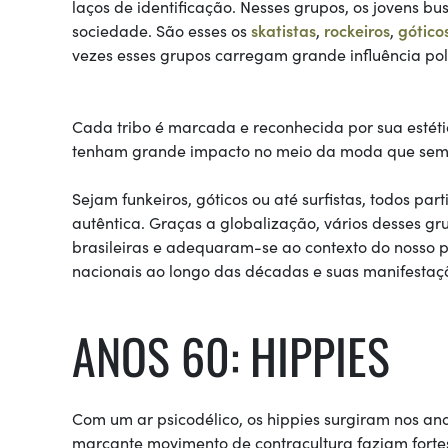
laços de identificação. Nesses grupos, os jovens b
sociedade. São esses os
skatistas
,
rockeiros
,
gótico
vezes esses grupos carregam grande influência pol
Cada tribo é marcada e reconhecida por sua estétic
tenham grande impacto no meio da moda que semp
Sejam funkeiros, góticos ou até surfistas, todos pa
autêntica. Graças a globalização, vários desses g
brasileiras e adequaram-se ao contexto do nosso p
nacionais ao longo das décadas e suas manifestaç
ANOS 60: HIPPIES
Com um ar psicodélico, os hippies surgiram nos an
marcante movimento de contracultura faziam fortes