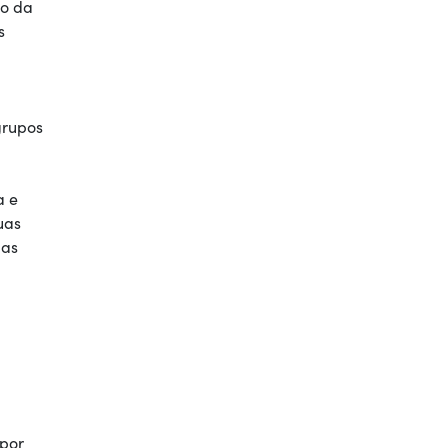
to da
s
grupos
a e
uas
das
 por