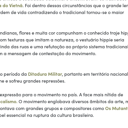
a do Vietnã
. Foi dentro dessas circunstâncias que o grande l
rdem de vida contradizendo o tradicional tornou-se o maior
ndianas, flores e muita cor compunham o conhecido traje hip
m texturas que imitam a natureza, o vestuário hippie seria
nda das ruas e uma refutação ao próprio sistema tradiciona
cam a mensagem de contestação do movimento.
no período da
Ditadura Militar
, portanto em território nacional
me e sofreu grandes repressões.
e expressão para o movimento no país. A face mais nítida de
icalismo.
O movimento englobava diversos âmbitos da arte, 
. Contava com grandes grupos e compositores como
Os Mutant
pel essencial na ruptura da cultura brasileira.