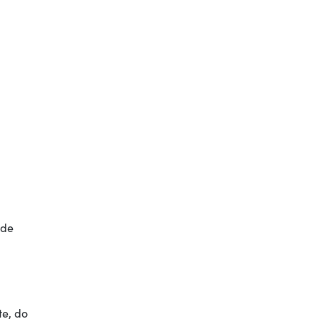
nde
te, do