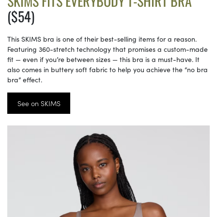
SKIMS FITS EVERYBODY T-SHIRT BRA
($54)
This SKIMS bra is one of their best-selling items for a reason.
Featuring 360-stretch technology that promises a custom-made
fit — even if you’re between sizes — this bra is a must-have. It
also comes in buttery soft fabric to help you achieve the “no bra
bra” effect.
See on SKIMS