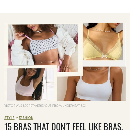
VICTORIA\'S SECRET/AERIE/OUT FROM UNDER/RAT BOI
>
STYLE
FASHION
15 BRAS THAT DON’T FEEL LIKE BRAS,