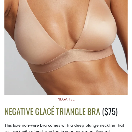
NEGATIVE
NEGATIVE GLACÉ TRIANGLE BRA
($75)
This luxe non-wire bra comes with a deep plunge neckline that
will work with almost any top in your wardrobe. Several