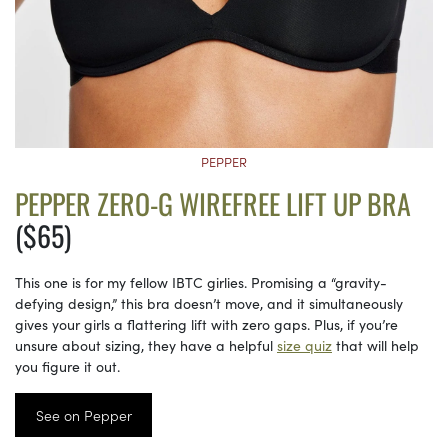
PEPPER
PEPPER ZERO-G WIREFREE LIFT UP BRA
($65)
This one is for my fellow IBTC girlies. Promising a “gravity-
defying design,” this bra doesn’t move, and it simultaneously
gives your girls a flattering lift with zero gaps. Plus, if you’re
unsure about sizing, they have a helpful
size quiz
that will help
you figure it out.
See on Pepper