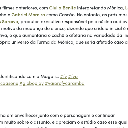
s filmes anteriores, com
Giulia Benite
interpretando Mônica,
L
nha e
Gabriel Moreira
como Cascão. No entanto, as próximas
 Saraiva
, produtor-executivo responsável pelo núcleo audiov
o motivo da mudança do elenco, dizendo que a ideia inicial é
tiva, o que aumentaria o cachê e afetaria na variedade da i
róprio universo da Turma da Mônica, que seria afetado caso 
dentificando com a Magali…
#fy
#fyp
caaserie
#globoplay
#vaiprofycaramba
ma em envelhecer junto com o personagem e continuar
 muito sobre o assunto, e apreciam o estúdio caso esse quei