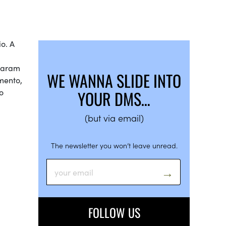
,
o. A
rtaram
WE WANNA SLIDE INTO
mento,
o
YOUR DMS…
(but via email)
The newsletter you won’t leave unread.
FOLLOW US