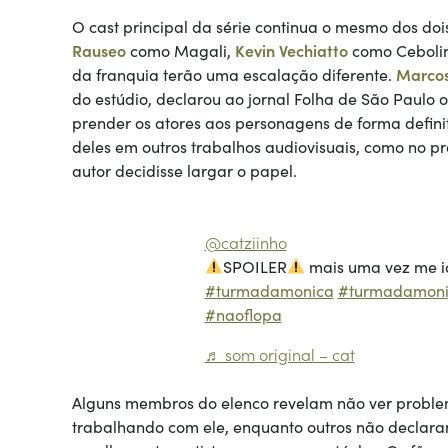
O cast principal da série continua o mesmo dos doi
Rauseo
como Magali,
Kevin Vechiatto
como Ceboli
da franquia terão uma escalação diferente.
Marcos
do estúdio, declarou ao jornal Folha de São Paulo 
prender os atores aos personagens de forma defini
deles em outros trabalhos audiovisuais, como no p
autor decidisse largar o papel.
@catziinho
SPOILER
mais uma vez me i
#turmadamonica
#turmadamoni
#naoflopa
♬ som original – cat
Alguns membros do elenco revelam não ver proble
trabalhando com ele, enquanto outros não declaram