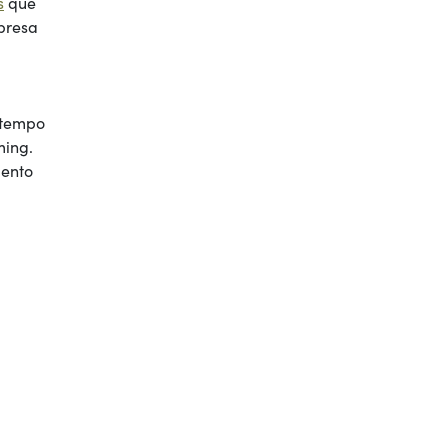
s
que
presa
 tempo
ming.
mento