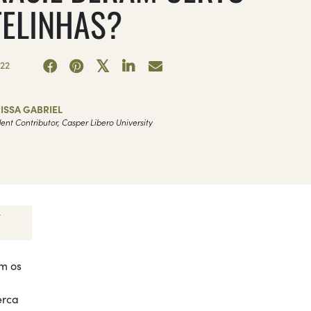
TELINHAS?
22
ISSA GABRIEL
ent Contributor, Casper Libero University
om os
erca