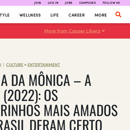
JOIN
LOG IN
JOBS
CAMPUSES
FOLLOW US
TYLE
WELLNESS
LIFE
CAREER
MORE
More from Casper Libero
O
CULTURE
>
ENTERTAINMENT
|
A DA MÔNICA – A
 (2022): OS
RINHOS MAIS AMADOS
RASIL DERAM CERTO