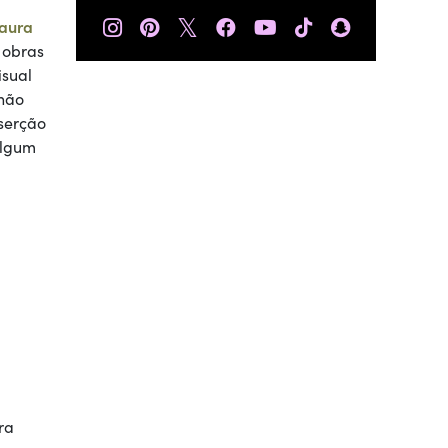
𝕏
aura
 obras
isual
 não
nserção
algum
ra