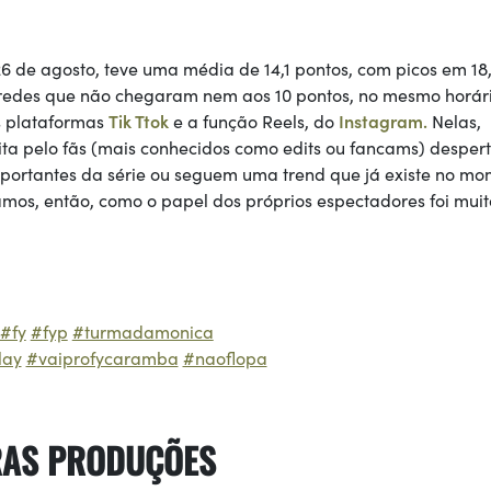
26 de agosto, teve uma média de 14,1 pontos, com picos em 18
 redes que não chegaram nem aos 10 pontos, no mesmo horári
s plataformas
Tik Ttok
e a função Reels, do
Instagram.
Nelas,
ita pelo fãs (mais conhecidos como edits ou fancams) despe
importantes da série ou seguem uma trend que já existe no mo
mos, então, como o papel dos próprios espectadores foi muit
#fy
#fyp
#turmadamonica
lay
#vaiprofycaramba
#naoflopa
RAS PRODUÇÕES