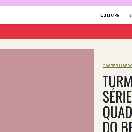
CULTURE
S
CASPER LIBER
TURM
SÉRIE
QUAD
DO B