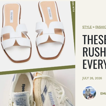
STYLE
>
FASHI
THES
RUSH
EVER
JULY 26, 2026
EM