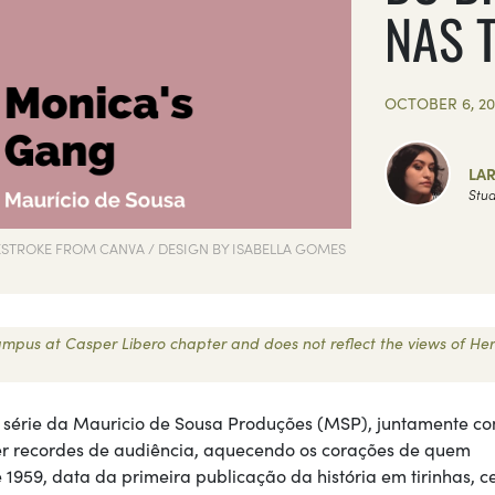
NAS 
OCTOBER 6, 20
LAR
Stud
ESTROKE FROM CANVA / DESIGN BY ISABELLA GOMES
 Campus at Casper Libero chapter and does not reflect the views of Her
a série da Mauricio de Sousa Produções (MSP), juntamente c
ter recordes de audiência, aquecendo os corações de quem
59, data da primeira publicação da história em tirinhas, c