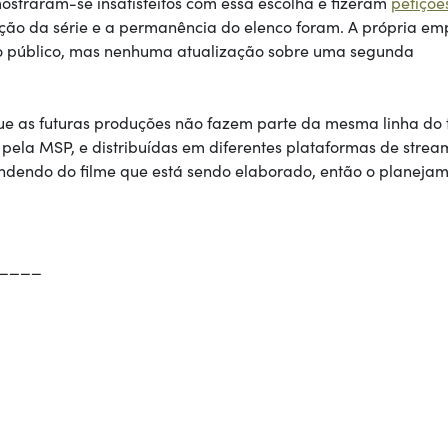
 mostraram-se insatisfeitos com essa escolha e fizeram
petiçõe
ção da série e a permanência do elenco foram. A própria em
do público, mas nenhuma atualização sobre uma segunda
e as futuras produções não fazem parte da mesma linha do
pela MSP, e distribuídas em diferentes plataformas de strea
pendendo do filme que está sendo elaborado, então o planeja
____